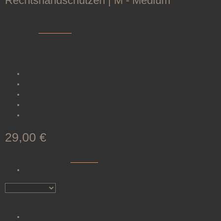
Rechtshandschützen | M - Medium
Artikelnummer:
200058-L0002
Kategorie:
Armschutz
Der elTORO Kombiarmschutz bietet bequemen Schutz für
Rechtshandschützen beim Bogenschießen.
Weiches
Veloursleder
für Komfort
Elastisches
Gummiband für leichte Anwendung
Stabile
Haken
für sicheren Sitz
Optimal für Schützen ohne
Pfeilauflage
Vier
Größen
: S, M, L, XL
29,00 €
inkl. 19% USt. , zzgl.
Versand
(Paket)
Artikel vergriffen
Benachrichtigen, wenn verfügbar
Artikel vergriffen