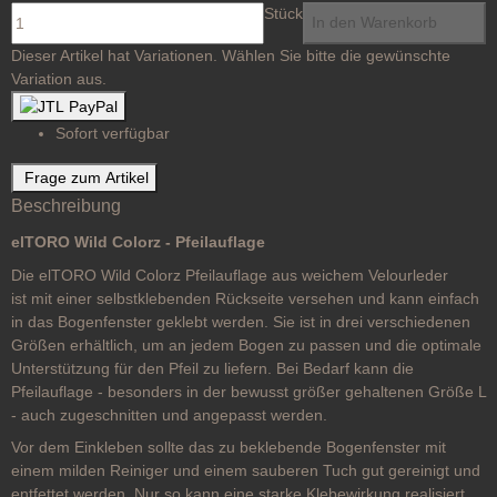
Stück
In den Warenkorb
x
Dieser Artikel hat Variationen. Wählen Sie bitte die gewünschte
Variation aus.
Sofort verfügbar
Frage zum Artikel
Beschreibung
elTORO Wild Colorz - Pfeilauflage
Die elTORO Wild Colorz Pfeilauflage aus weichem Velourleder
ist mit einer selbstklebenden Rückseite versehen und kann einfach
in das Bogenfenster geklebt werden. Sie ist in drei verschiedenen
Größen erhältlich, um an jedem Bogen zu passen und die optimale
Unterstützung für den Pfeil zu liefern. Bei Bedarf kann die
Pfeilauflage - besonders in der bewusst größer gehaltenen Größe L
- auch zugeschnitten und angepasst werden.
Vor dem Einkleben sollte das zu beklebende Bogenfenster mit
einem milden Reiniger und einem sauberen Tuch gut gereinigt und
entfettet werden. Nur so kann eine starke Klebewirkung realisiert